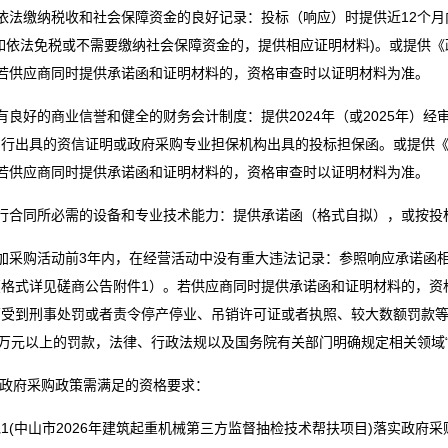
依法缴纳税收和社会保障资金的良好记录：投标（响应）时提供近12个
(如依法免税或不需要缴纳社会保障资金的，提供相应证明材料)。或提供
，若供应商同时提供承诺函和证明材料的，资格审查时以证明材料为准。
有良好的商业信誉和健全的财务会计制度：提供2024年（或2025年）
户行出具的资信证明或政府采购专业担保机构出具的投标担保函。或提供
，若供应商同时提供承诺函和证明材料的，资格审查时以证明材料为准。
履行合同所必需的设备和专业技术能力：提供承诺函（格式自拟），或按投
参加采购活动前3年内，在经营活动中没有重大违法记录：参照响应承诺函
（格式详见磋商公告附件1）。若供应商同时提供承诺函和证明材料的，资
受到刑事处罚或者责令停产停业、吊销许可证或者执照、较大数额罚款等行
0万元以上的罚款，法律、行政法规以及国务院有关部门明确规定相关领域“
实政府采购政策需满足的资格要求：
1(中山市2026年建筑起重机械第三方监督抽检技术帮扶项目)落实政府