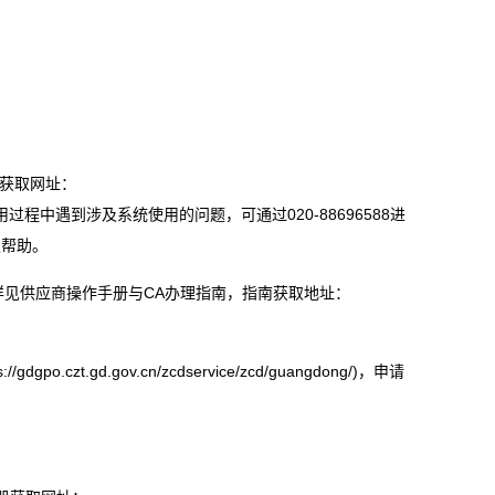
册获取网址：
tml。投标供应商在使用过程中遇到涉及系统使用的问题，可通过020-88696588进
取帮助。
详见供应商操作手册与CA办理指南，指南获取地址：
.gd.gov.cn/zcdservice/zcd/guangdong/)，申请