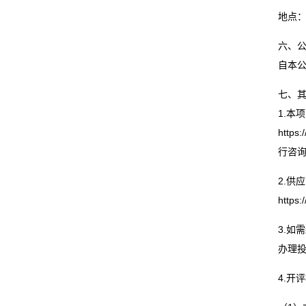
地点：远
六、
自本公
七、
1.本
http
行咨
2.供
https:
3.如需
办理
4.开