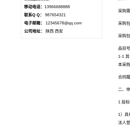
动
移动电话：
13966688888
采购
联系Q Q：
987654321
态
电子邮箱：
12345678@qq.com
采购包
联
公司地址：
陕西 西安
采购包预
系
品目号
我
1-1
本采
们
合同履
关
二、
于
1.投
我
1）
们
法人登
在