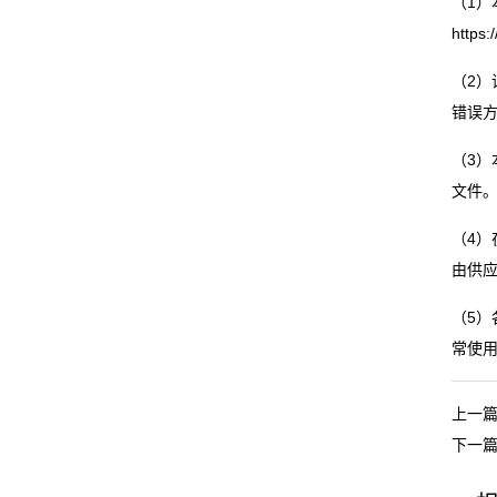
（1）
https:
（2）
错误方
（3）
文件
（4
由供
（5
常使
上一
下一