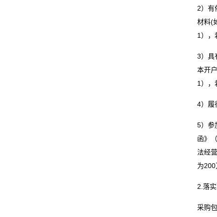
2）有
线
材料
1）
留
3）具
言
本开
我
1）
的
4）
服
5）
函》
务
法经营
为20
2.落
采购包