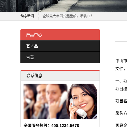
董
中山市2026年建筑起重机械第三方监督抽检技术帮扶项
新
全球最大半潜式起重船，吊装+1！
动态新闻
闻
中联重科随车起重机新品推荐会圆满举行
中山市2026年建筑起重机械第三方监督抽检技术帮扶项
东风8吨汽车起重机吗？
全球最大半潜式起重船，吊装+1！
产品中心
动
大国工匠丨破解起重机力学“密码” 他在毫厘间求千吨平
中联重科随车起重机新品推荐会圆满举行
艺术品
态
七星灯K线形态分析：天桥起重的新视角？
东风8吨汽车起重机吗？
古董
天桥起重：2月9日获融资买入1600.97万元
大国工匠丨破解起重机力学“密码” 他在毫厘间求千吨平
公
中山市
我国高铁救援起重机首次实现市场销售
七星灯K线形态分析：天桥起重的新视角？
文件，
司
邯郸康工起重设备有限公司成立 注册资本30万人民币
联系信息
天桥起重：2月9日获融资买入1600.97万元
一、
太重工程起重机批量抵达厦门
动
我国高铁救援起重机首次实现市场销售
项目编号
邯郸康工起重设备有限公司成立 注册资本30万人民币
态
项目名
太重工程起重机批量抵达厦门
行
采购
业
预算金额
全国服务热线：400-1234-5678