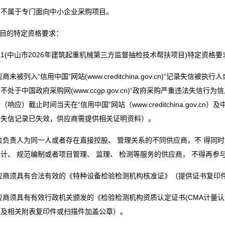
目不属于专门面向中小企业采购项目。
项目的特定资格要求：
1(中山市2026年建筑起重机械第三方监督抽检技术帮扶项目)特定资格要
供应商未被列入“信用中国”网站(www.creditchina.gov.cn)“记
不处于中国政府采购网(www.ccgp.gov.cn)“政府采购严重违法失
响应）截止时间当天在“信用中国”网站（www.creditchina.gov.cn）及中国
关失信记录已失效，供应商需提供相关证明资料）。
单位负责人为同一人或者存在直接控股、 管理关系的不同供应商，不 得同
计、 规范编制或者项目管理、 监理、 检测等服务的供应商， 不得再参
供应商须具有合法有效的《特种设备检验检测机构核准证》（提供证书复印
供应商须具有有效行政机关颁发的《检验检测机构资质认定证书(CMA计
书及相关附表复印件或扫描件加盖公章）。