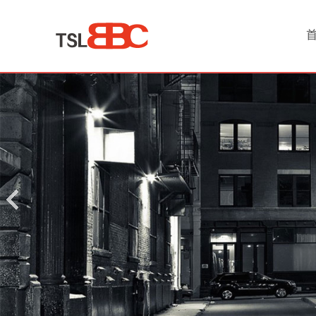
首
页
产
品
中
心
艺
术
品
古