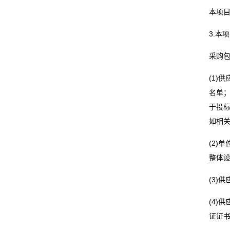
本项
3.本
采购包
(1)
名单；
于投标（
如相
(2)
整体设
(3)
(4)
证证