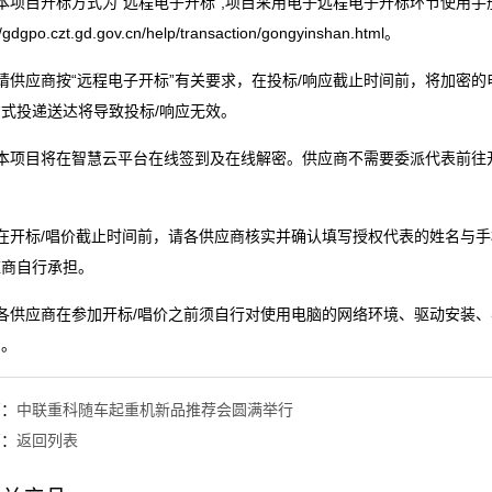
本项目开标方式为“远程电子开标”,项目采用电子远程电子开标环节使用手
//gdgpo.czt.gd.gov.cn/help/transaction/gongyinshan.html。
请供应商按“远程电子开标”有关要求，在投标/响应截止时间前，将加密
式投递送达将导致投标/响应无效。
本项目将在智慧云平台在线签到及在线解密。供应商不需要委派代表前往
。
）在开标/唱价截止时间前，请各供应商核实并确认填写授权代表的姓名与
应商自行承担。
）各供应商在参加开标/唱价之前须自行对使用电脑的网络环境、驱动安装
用。
篇：
中联重科随车起重机新品推荐会圆满举行
篇：
返回列表