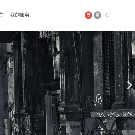
言
我的服务
简
繁