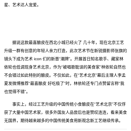
董
星、艺术达人宠爱。
女子餐厅被砍身亡！凶手动机披露
中国制造的起重机对美国国家安全构成风险？外交部回
新
（神州写真）中医馆餐厅走红 体验中医养生在年轻人中
应
蔚然成风
女子餐厅被砍身亡！凶手动机披露
闻
上海外滩一餐厅6片莴笋售价98元？工作人员：品种不
（神州写真）中医馆餐厅走红 体验中医养生在年轻人中
动
一样
蔚然成风
据说这款最喜酿皮在西北小城已经火了 几十年，现在北京工艺
寻味｜ “空中食府”、粤菜老字号……罗湖这些上榜餐厅
上海外滩一餐厅6片莴笋售价98元？工作人员：品种不
态
升级一群有创意的年轻人亲力打造，此次艺术节在新锐摄影师张旗的
个个都很绝！
一样
镜头下成为艺术 icon 们的新晋“潮牌”。开展首日知名歌手、藏家林
公
寻味｜ “空中食府”、粤菜老字号……罗湖这些上榜餐厅
依轮也低调现身艺术北京，作为“被唱歌耽误的美食家”林依轮自然也
个个都很绝！
司
不会错过如此特别的酿皮。不仅如此，在“艺术北京”幕后主理人李孟
夏发微博推荐“最喜酿皮 好吃极了”时，林依轮还专门点赞留言称“我
动
也觉得不错”。
态
事实上，经过工艺升级的中国传统小食酿皮在“艺术北京”不仅俘
获了大量中国艺术家，很多外国友人品尝后也是赞叹连连，看来美食
行
无国界，期待越来越多的中国传统美食用新观念新工艺继续传承。
业