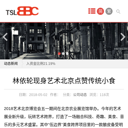
首
简
繁
页
产
品
中
天桥起重：3月21日获融资买入2399.18万元，占当日流
动态新闻
入资金比例21.19%
心
山东钢铁创新吊钩防脱装置，性能提升成本降低，起重
天桥起重：3月21日获融资买入2399.18万元，占当日流
林依轮现身艺术北京点赞传统小食
艺
设备安全性飞跃
入资金比例21.19%
泰国第七天然气处理厂千吨塔器吊装成功
山东钢铁创新吊钩防脱装置，性能提升成本降低，起重
术
日期：2018-05-02
作者：
分类：
公司动态
浏览：
118次
中企承建 泰国千吨重塔器吊装成功
设备安全性飞跃
品
中国远程控制港口起重机收集数据？外交部：无稽之谈
泰国第七天然气处理厂千吨塔器吊装成功
2018艺术北京博览会五一期间在北京农业展览馆举办。今年的艺术
中国制造的起重机对美国国家安全构成风险？外交部回
中企承建 泰国千吨重塔器吊装成功
古
展全新升级，玩转艺术跨界，打造了一场融合科技、奇趣、美食、音
应
中国远程控制港口起重机收集数据？外交部：无稽之谈
乐的多元艺术盛宴。其中“伍边界”美食跨界项目里的一款酿皮备受明