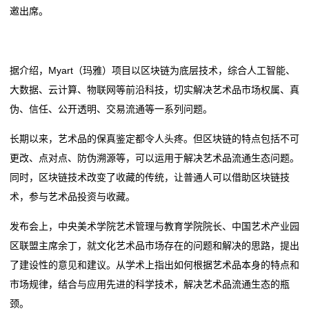
董
邀出席。
女子餐厅被砍身亡！凶手动机披露
中国制造的起重机对美国国家安全构成风险？外交部回
新
（神州写真）中医馆餐厅走红 体验中医养生在年轻人中
应
蔚然成风
女子餐厅被砍身亡！凶手动机披露
闻
据介绍，Myart（玛雅）项目以区块链为底层技术，综合人工智能、
上海外滩一餐厅6片莴笋售价98元？工作人员：品种不
（神州写真）中医馆餐厅走红 体验中医养生在年轻人中
动
大数据、云计算、物联网等前沿科技，切实解决艺术品市场权属、真
一样
蔚然成风
伪、信任、公开透明、交易流通等一系列问题。
寻味｜ “空中食府”、粤菜老字号……罗湖这些上榜餐厅
上海外滩一餐厅6片莴笋售价98元？工作人员：品种不
态
个个都很绝！
一样
长期以来，艺术品的保真鉴定都令人头疼。但区块链的特点包括不可
公
寻味｜ “空中食府”、粤菜老字号……罗湖这些上榜餐厅
更改、点对点、防伪溯源等，可以运用于解决艺术品流通生态问题。
个个都很绝！
司
同时，区块链技术改变了收藏的传统，让普通人可以借助区块链技
术，参与艺术品投资与收藏。
动
发布会上，中央美术学院艺术管理与教育学院院长、中国艺术产业园
态
区联盟主席余丁，就文化艺术品市场存在的问题和解决的思路，提出
了建设性的意见和建议。从学术上指出如何根据艺术品本身的特点和
行
市场规律，结合与应用先进的科学技术，解决艺术品流通生态的瓶
业
颈。