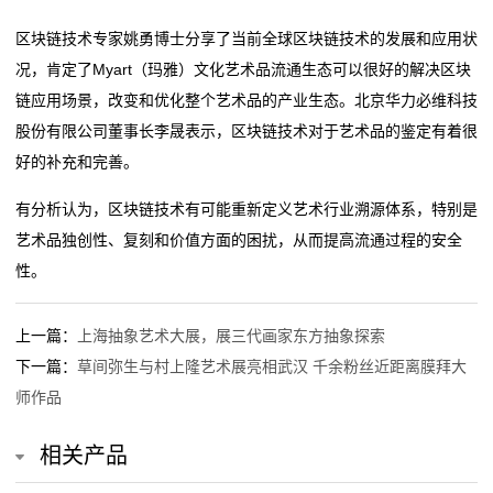
动
区块链技术专家姚勇博士分享了当前全球区块链技术的发展和应用状
态
况，肯定了Myart（玛雅）文化艺术品流通生态可以很好的解决区块
链应用场景，改变和优化整个艺术品的产业生态。北京华力必维科技
联
股份有限公司董事长李晟表示，区块链技术对于艺术品的鉴定有着很
好的补充和完善。
系
有分析认为，区块链技术有可能重新定义艺术行业溯源体系，特别是
我
艺术品独创性、复刻和价值方面的困扰，从而提高流通过程的安全
们
性。
关
上一篇：
上海抽象艺术大展，展三代画家东方抽象探索
于
下一篇：
草间弥生与村上隆艺术展亮相武汉 千余粉丝近距离膜拜大
我
师作品
们
相关产品
在