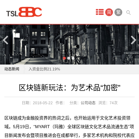
首
简
繁
页
产
品
中
天桥起重：3月21日获融资买入2399.18万元，占当日流
动态新闻
入资金比例21.19%
心
山东钢铁创新吊钩防脱装置，性能提升成本降低，起重
天桥起重：3月21日获融资买入2399.18万元，占当日流
区块链新玩法：为艺术品“加密”
艺
设备安全性飞跃
入资金比例21.19%
泰国第七天然气处理厂千吨塔器吊装成功
山东钢铁创新吊钩防脱装置，性能提升成本降低，起重
术
日期：2018-05-22
作者：
分类：
公司动态
浏览：
74次
中企承建 泰国千吨重塔器吊装成功
设备安全性飞跃
品
中国远程控制港口起重机收集数据？外交部：无稽之谈
泰国第七天然气处理厂千吨塔器吊装成功
区块链成为金融投资界的热词之后，也开始运用于文化艺术投资领
中国制造的起重机对美国国家安全构成风险？外交部回
中企承建 泰国千吨重塔器吊装成功
古
域。5月19日，“MYART（玛雅）全球区块链文化艺术品流通生态”项
应
中国远程控制港口起重机收集数据？外交部：无稽之谈
目新闻发布会暨项目推进会在成都举行，多家艺术机构和院校代表应