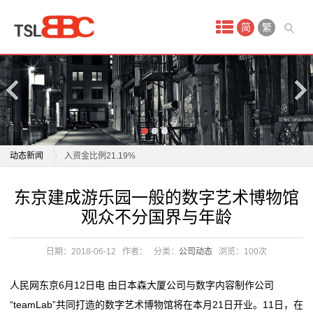
首
简
繁
页
产
品
中
天桥起重：3月21日获融资买入2399.18万元，占当日流
动态新闻
入资金比例21.19%
心
山东钢铁创新吊钩防脱装置，性能提升成本降低，起重
天桥起重：3月21日获融资买入2399.18万元，占当日流
东京建成游乐园一般的数字艺术博物馆
艺
设备安全性飞跃
入资金比例21.19%
观众不分国界与年龄
泰国第七天然气处理厂千吨塔器吊装成功
山东钢铁创新吊钩防脱装置，性能提升成本降低，起重
术
中企承建 泰国千吨重塔器吊装成功
设备安全性飞跃
日期：2018-06-12
作者：
分类：
公司动态
浏览：
100次
品
中国远程控制港口起重机收集数据？外交部：无稽之谈
泰国第七天然气处理厂千吨塔器吊装成功
中国制造的起重机对美国国家安全构成风险？外交部回
中企承建 泰国千吨重塔器吊装成功
古
人民网东京6月12日电 由日本森大厦公司与数字内容制作公司
应
中国远程控制港口起重机收集数据？外交部：无稽之谈
“teamLab”共同打造的数字艺术博物馆将在本月21日开业。11日，在