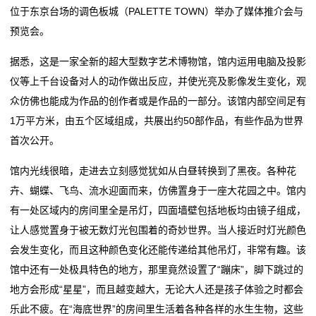
董
位于东京台场的调色板城（PALETTE TOWN）举办了媒体推介会与
女子餐厅被砍身亡！凶手动机披露
中国制造的起重机对美国国家安全构成风险？外交部回
预览会。
新
（神州写真）中医馆餐厅走红 体验中医养生在年轻人中
应
蔚然成风
女子餐厅被砍身亡！凶手动机披露
闻
据悉，这是一家全新的超大型数字艺术博物馆，馆内运用电脑及投影
上海外滩一餐厅6片莴笋售价98元？工作人员：品种不
（神州写真）中医馆餐厅走红 体验中医养生在年轻人中
仪等上千台设备对人的动作做出反应，并使光亮及影像发生变化，观
动
一样
蔚然成风
众仿佛也能成为作品的创作者或是作品的一部分。该馆内部空间足有
寻味｜ “空中食府”、粤菜老字号……罗湖这些上榜餐厅
上海外滩一餐厅6片莴笋售价98元？工作人员：品种不
态
1万平方米，由五个区域组成，共展出约50部作品，有些作品为世界
个个都很绝！
一样
首次公开。
公
寻味｜ “空中食府”、粤菜老字号……罗湖这些上榜餐厅
馆内光线很暗，走进去立刻感觉犹如从白昼转换到了黑夜。各种花
个个都很绝！
司
卉、蝴蝶、飞鸟、流水迎面而来，仿佛置身于一座大花园之中。馆内
有一处区域内的房间里全是吊灯，四面墙壁包括地板均由镜子组成，
动
让人感觉置身于被无数灯光包围着的奇妙世界。当人接近时灯光颜色
态
会发生变化，而且这种颜色变化还能传递给其他吊灯，非常有趣。该
馆中还有一处极具特色的地方，那里竟然设置了“蹦床”，脚下跳过的
行
地方会形成“星星”，而且越变越大，无论大人还是孩子体验之时都会
业
乐此不疲。在“海底世界”的房间里生活着各种各样的水生生物，这些