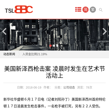
首
简
繁
页
产
品
中
天桥起重：3月21日获融资买入2399.18万元，占当日流
动态新闻
入资金比例21.19%
心
山东钢铁创新吊钩防脱装置，性能提升成本降低，起重
天桥起重：3月21日获融资买入2399.18万元，占当日流
美国新泽西枪击案 凌晨时发生在艺术节
艺
设备安全性飞跃
入资金比例21.19%
活动上
泰国第七天然气处理厂千吨塔器吊装成功
山东钢铁创新吊钩防脱装置，性能提升成本降低，起重
术
中企承建 泰国千吨重塔器吊装成功
设备安全性飞跃
日期：2018-06-19
作者：
分类：
公司动态
浏览：
78次
品
中国远程控制港口起重机收集数据？外交部：无稽之谈
泰国第七天然气处理厂千吨塔器吊装成功
中国制造的起重机对美国国家安全构成风险？外交部回
中企承建 泰国千吨重塔器吊装成功
古
新华社华盛顿６月１７日电（记者刘阳孙丁）美国新泽西州首府特伦
应
中国远程控制港口起重机收集数据？外交部：无稽之谈
顿１７日凌晨发生枪击事件，一名枪手被打死，另有２２人受伤。