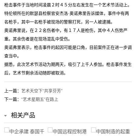
董
枪击事件于当地时间凌晨２时４５分左右发生在一个艺术节活动上。
女子餐厅被砍身亡！凶手动机披露
中国制造的起重机对美国国家安全构成风险？外交部回
特伦顿所在的默瑟县检察官安杰洛·奥诺弗里告诉媒体，事件中有两
新
（神州写真）中医馆餐厅走红 体验中医养生在年轻人中
应
名枪手，其中一名枪手被现场的警察打死，另一人被逮捕。
蔚然成风
女子餐厅被砍身亡！凶手动机披露
闻
奥诺弗里说，在２２名伤者中，有１７人是枪伤，其中４人伤势严
上海外滩一餐厅6片莴笋售价98元？工作人员：品种不
（神州写真）中医馆餐厅走红 体验中医养生在年轻人中
重。其余伤者是在现场混乱中受伤。
动
一样
蔚然成风
奥诺弗里表示，枪击事件的起因可能是口角，目前案件正在进一步调
寻味｜ “空中食府”、粤菜老字号……罗湖这些上榜餐厅
上海外滩一餐厅6片莴笋售价98元？工作人员：品种不
态
查当中。
个个都很绝！
一样
据悉，此次艺术节活动为期两天，吸引了上千人参加。枪击事件发生
公
寻味｜ “空中食府”、粤菜老字号……罗湖这些上榜餐厅
后，艺术节剩余活动随即被取消。
个个都很绝！
司
动
上一篇：
艺术天空下“共享芬芳”
下一篇：
“艺术星期五”在路上
态
相关产品
行
业